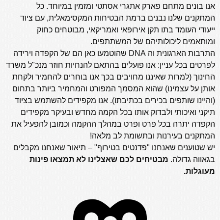
אנו בונים מתחם פארק אתגרי אסתטי ומזמין במיוחד. כל
המתקנים שלנו נבנים ברמת הבטיחות המקסימאלית, עם ציוד
ייעודי העומד בתו תקן אירופאי ואמריקאי, מבוטחים כחוק
ומותאמים ליכולותיהם של המשתתפים.
התרבות הארגונית וה DNA שהוטמעו כאן הם של הקפדה וירידה
לפרטים בכל עניין: אנו פועלים בהתאם להנחיות חוזר מנכ"ל משרד
החינוך (למרות שאיננו מחויבים בכך אנו בוחרים להחמיר ולקחת
אותן על עצמינו) שהוא המסמך המפורט והמחמיר ביותר בתחום
(והיינו שותפים בכירים בכתיבתו). אנו מקפידים להשתמש בציוד
תיקני ואיכותי ולבדוק אותו בכל הקמה מחדש ובעיקר מקפידים
הקפדה יתרה בכל פרט ופרט במהלך ההקמה וכמובן להפעיל את
המתקנים בעירנות ובתשומת לב מלאה!
יש שטוענים שאנחנו "פדנטים בטירוף" – תיאור שאנחנו מקבלים
בגאווה גדולה.
מבטיחים לכם שאצלינו לא תמצאו פינות
מעוגלות.