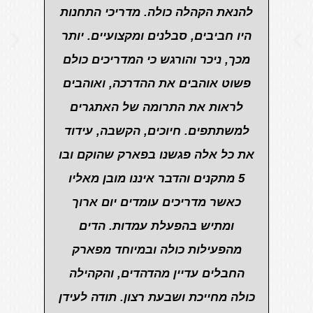
לימור נתנזון
רכזת תרבות - קיבוץ בארות יצחק