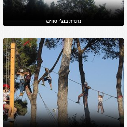
נדנדת בנג'י סווינג