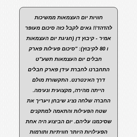
רציתי להודות מעומק הלב לעידן וצוות
חברת אתגרים האלופים, ישר כוח על
המקצועיות, והסבלנות שלכם!!! אירוע
יום העצמאות היה מושלם בזכותכם,
הציבור נתן פידבקים מדהימים, זו
הייתה חוויה עצומה, לילדים לנוער,
ולהורים, המתקנים התאימו לכולם, אף
אני השתתפתי ונהניתי מאוד!!!
מאחלת לכם עוד שנים רבות של
עשיה, עם הרבה סיפוק והנאה, היה
תענוג לעבוד אתכם, מעריכה מאוד!!
לימור נתנזון, קיבוץ בארות יצחק