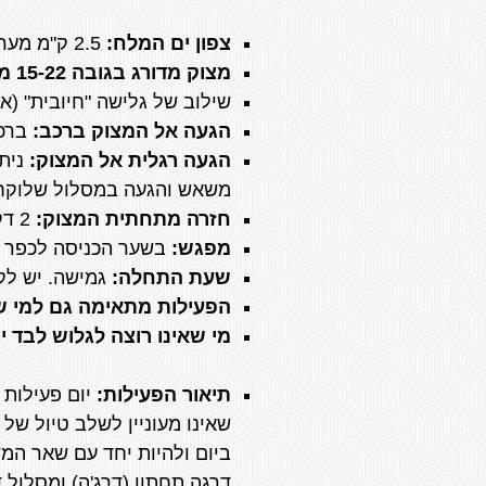
צפון ים המלח:
2.5 ק"מ מערבית לכפר הנופש מצוקי דרגות.
מצוק מדורג בגובה 15-22 מטר.
שילוב של גלישה "חיובית" (אל
הגעה אל המצוק ברכב:
ברכבי 4*4 או רכבים פרטיים (דרך כורכר 
הגעה רגלית אל המצוק:
משאש והגעה במסלול שלוקח כ
חזרה מתחתית המצוק:
2 דק' הליכה קלה.
מפגש:
בשער הכניסה לכפר ה
שעת התחלה:
גמישה. יש לק
הפעילות מתאימה גם למי שכ
מי שאינו רוצה לגלוש לבד 
תיאור הפעילות
:
יום פעילות 
שאינו מעוניין לשלב טיול של
ביום ולהיות יחד עם שאר המש
דרגה תחתון (דרג'ה) ומסלול 