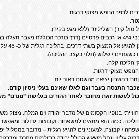
 מול קיר) ו"שלילית" (ללא מגע בקיר).
הכוללת מעבר תעלה בתחילת הדרך).
ניתן להג
שעתיים / שלוש (תלוי בקצב ההליכה).
נופש מצוקי דרגות.
חת בחשבון יציאה מהשטח באור יום.
בר התנסה בעבר וגם לאלו שאינם בעלי ניסיון קודם.
יכול לעשות זאת מחובר לאחד ההורים בגלישת "טנדם" מ
חווייתי בנופיו הקסומים של מדבר יהודה וים המלח. מצוק מ
 הליכה. ככזה הוא מתאים למשפחות וקבוצות גדולות ומאפשר,
פחה / קבוצה. למעוניינים להגיע רגלית – מדובר במסלול יפ
דרגה עליון ונחל משאש הכולל ירידה בסולמות מתכת ומדרגות 