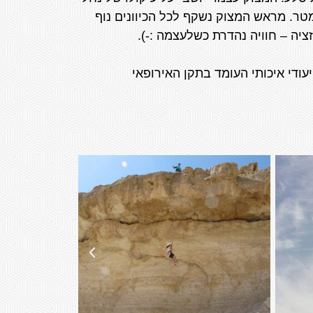
 ו"מייצר" שני מקטעי גלישת מצוק (סנפלינג). אחד בגובה 15 מטר והשני בגובה 22 מטר. מראש המצוק נשקף לכל הכיוונים נוף
ציה – חוויה נהדרת כשלעצמה :-).
עודי איכותי העומד בתקן האירופאי