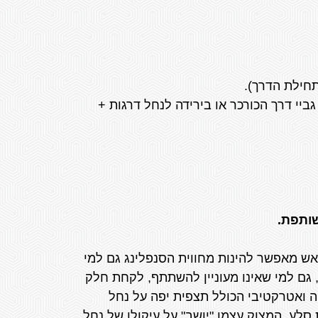
יע אל המצוק בשתי דרכים: בהליכה רגלית של כ- 45 על גביי דרך הכורכר או בירידה לנחל דרגות +
שותפת.
שאש מאפשר להינות מחווית הסנפלינג גם למי
 גם למי שאינו מעוניין להשתתף, לקחת חלק
ה ואטרקטיבי הכולל תצפית יפה על נחל
סלע. המצוק עצמו "יושב" על עיקולו של נחל