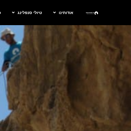
אודותינו
טיולי סנפלינג
פ