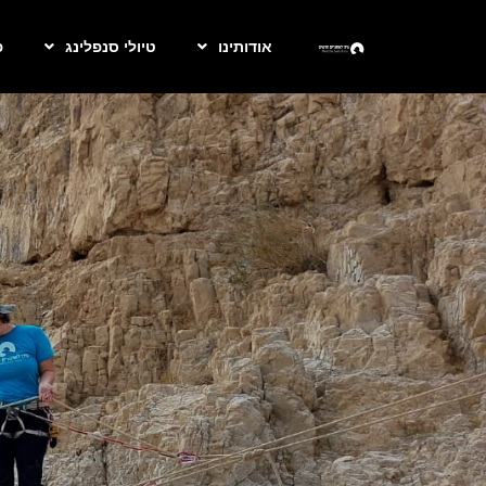
אודותינו
טיולי סנפלינג
פ