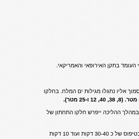
י העומד בתקן האירופאי והאמריקאי.
מוך אליו נתגלו מגילות ים המלח. בחלקו
קודת המפגש עם הערוץ. במהלך ההליכה ייפרש חלקו התחתון של
בנקודה זו נחצה את הערוץ (נקודת המעבר נמצאת אחרי 2 המפלים העליונים ומעל המפל השלישי) ונתחיל בטיפוס של כ 30-40 דקות ועוד 10 דקות