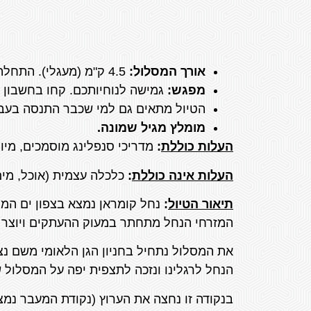
אורך המסלול:
4.5 ק"מ (מעגלי). התחלה וסיום בבית העלמין של קיבוץ קליה.
מפגש:
גמישה לנוחיותכם. קחו בחשבון 
הטיול מתאים גם למי שכבר התנסה בעבר ו
מומלץ מגיל שמונה.
העלות כוללת
:
מדריכי סנפלינג מוסמכים, מיומ
העלות אינה כוללת
:
כלכלה עצמית (אוכל, מים
תיאור הטיול
:
נחל קומראן נמצא בצפון ים המל
המזרחי הנחל מתחתר במעוק ההעתקים ויוצר נח
הנחל לרגלינו ונזכה לתצפית יפה על המסלול ש