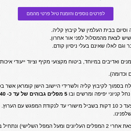
לפרטים נוספים והזמנת טיול פרטי מהמם
שיש לצאת מהמסלול לפני אור אחרון.
גם לאלו שאינם בעלי ניסיון קודם.
נים ואדיבים במיוחד, ביטוח מקצועי מקיף וציוד ייעודי איכות
 וכדומה).
ח בסמוך לקיבוץ קליה ולשרידי היישוב הישן קומראן אשר בס
ל קניוני יפיפה ומרשים ובו
5 מפלים גבוהים של עד כ- 40 מטר. (8, 38, 40, 12 ו-25 מטר).
את המסלול נתחיל בחניון הגן הלאומי משם נצעד כ 10 דקות בשביל מישורי עד לנ
לפנינו.