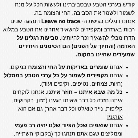
קודש בערכי הטבע שבסביבתינו ולעשות הכל על מנת
לשמור ולשמר את הסביבה, החי והצומח בה.
אנחנו דוגלים בגישת ה-
Leave no trace
הנהוגה שנים
רבות בארה"ב ומקפידים להשאיר אחרינו את הטבע במלוא
הדרו מבלי להשאיר זכר להיותינו.
טביעות רגלינו על
האדמה (והחיוך על הפנים) הם הסימנים היחידים
שמעידים שהיינו במקום.
‌אנחנו
שומרים באדיקות על החי והצומח
במקום.
‌אנחנו
מקפידים לשמור על כל ערכי הטבע במסלול
(חיות, צמחים, נטיפים, זקיפים ועוד).
‌כל מה שבא איתנו – חוזר איתנו.
אנחנו לוקחים
איתנו חזרה כל דבר שאיתו הגענו (מזון, בקבוקים,
קליפות, נייר טואלט וכל דבר אחר)
גם אם הוא
אורגני!
‌אנחנו
שואפים שכל הציוד שלנו יהיה רב פעמי
וממליצים שגם אתם תנהגו כך (בקבוקי השתייה,