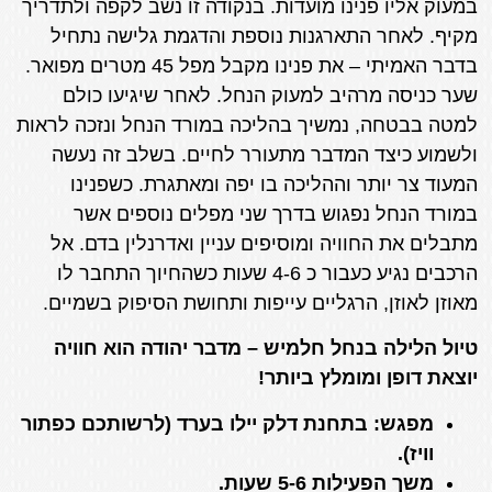
במעוק אליו פנינו מועדות. בנקודה זו נשב לקפה ולתדריך
מקיף. לאחר התארגנות נוספת והדגמת גלישה נתחיל
בדבר האמיתי – את פנינו מקבל מפל 45 מטרים מפואר.
שער כניסה מרהיב למעוק הנחל. לאחר שיגיעו כולם
למטה בבטחה, נמשיך בהליכה במורד הנחל ונזכה לראות
ולשמוע כיצד המדבר מתעורר לחיים. בשלב זה נעשה
המעוד צר יותר וההליכה בו יפה ומאתגרת. כשפנינו
במורד הנחל נפגוש בדרך שני מפלים נוספים אשר
מתבלים את החוויה ומוסיפים עניין ואדרנלין בדם. אל
הרכבים נגיע כעבור כ 4-6 שעות כשהחיוך התחבר לו
מאוזן לאוזן, הרגליים עייפות ותחושת הסיפוק בשמיים.
טיול הלילה בנחל חלמיש – מדבר יהודה הוא חוויה
יוצאת דופן ומומלץ ביותר!
מפגש: בתחנת דלק יילו בערד (לרשותכם כפתור
וויז).
משך הפעילות 5-6 שעות.