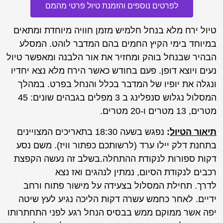
לפרטים נוספים והזמנת טיול פרטי מהמם
טיול ירח מלא בנחל חלמיש מזמן חוויה מיוחדת ומתאים
במיוחד בימי הקיץ החמים בהם המדבר לוהט. המסלע
הבהיר שבנחל בוהק ומחזיר את אור הלבנה ומאפשר טיול
נעים ויוצא דופן. פעם בחודש כאשר הירח מלא נצא יחדיו
ונגלה את יופיו של המדבר בכלל והנחל בפרט. במהלך
המסלול נגלוש סנפלינג ב 3 מפלים בגבהים שונים: 45
מטרים, 13 מטרים ו-20 מטרים.
תיאור הטיול
:
נפגש בשעה 18:30 בתאריכים המצויינים
בתחנת דלק יילו ערד (לרשותכם כפתור וויז).
משם נסע
דקות ספורות לנקודת ההתחלה.בשלב זה נעשה הקפצת
רכבים לנקודת הסיום, נמתין לנהגים ואז נצא
לדרך. תחילת המסלול בצעידה על מישור פתוח ורחב
ידיים. לאחר כחמש עשרה דקות הליכה נגיע לעץ שיטה
יפה אשר ממוקם ממש בבסיס הנחל רגע לפני התחתרותו